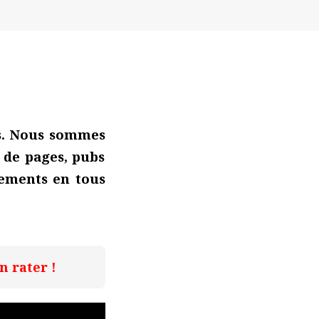
s
.
Nous sommes
 de pages, pubs
sements en tous
 rater !