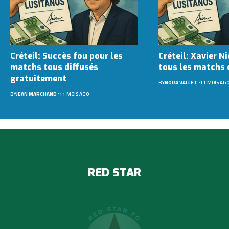
Créteil: Succès fou pour les
Créteil: Xavier Ni
matchs tous diffusés
tous les matchs e
gratuitement
BY
NORA VALLET
11 MOIS AG
BY
JEAN MARCHAND
11 MOIS AGO
RED STAR