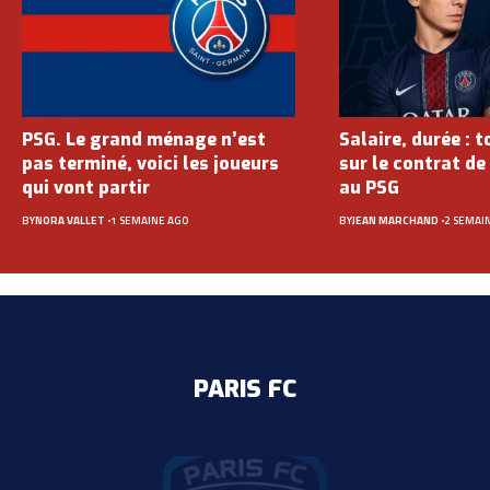
PSG. Le grand ménage n’est
Salaire, durée : t
pas terminé, voici les joueurs
sur le contrat de
qui vont partir
au PSG
BY
NORA VALLET
1 SEMAINE AGO
BY
JEAN MARCHAND
2 SEMAI
PARIS FC