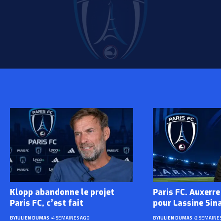
Klopp abandonne le projet
Paris FC. Auxerre
Paris FC, c’est fait
pour Lassine Sin
BY
JULIEN DUMAS
4 SEMAINES AGO
BY
JULIEN DUMAS
2 SEMAINE