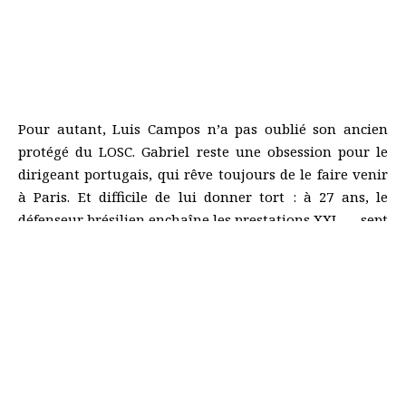
Pour autant, Luis Campos n’a pas oublié son ancien
protégé du LOSC. Gabriel reste une obsession pour le
dirigeant portugais, qui rêve toujours de le faire venir
à Paris. Et difficile de lui donner tort : à 27 ans, le
défenseur brésilien enchaîne les prestations XXL — sept
titularisations, Arsenal leader de Premier League, 15
sélections avec la Seleção.
Un roc, un vrai. Si le PSG veut un jour s’offrir Gabriel,
une chose est sûre : il faudra sortir le chéquier… et très
largement.
Related Posts:
PSG. Hakimi et Doué, le Real Madrid à l’offensive !