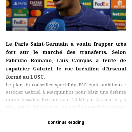
Le Paris Saint-Germain a voulu frapper très
fort sur le marché des transferts. Selon
Fabrizio Romano, Luis Campos a tenté de
rapatrier Gabriel, le roc brésilien d’Arsenal
formé au LOSC.
Le plan du conseiller sportif du PSG était ambitieux :
associer Gabriel à Marquinhos pour bâtir une défense
infranchissable. Recruté pour 26 M€ par Arsenal il y a
cinq ans, le Brésilien est aujourd’hui considéré comme
l’un des meilleurs centraux du monde. Intraitable en
Premier League, il forme avec William Saliba une
Continue Reading
charnière redoutée dans toute l’Europe.