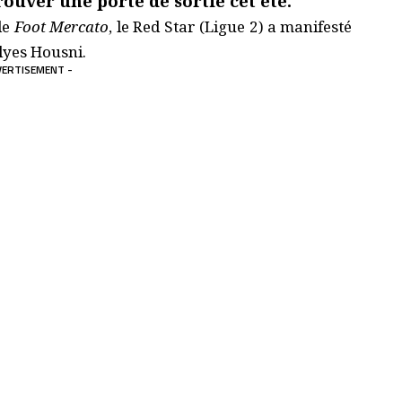
rouver une porte de sortie cet été.
de
Foot Mercato
, le Red Star (Ligue 2) a manifesté
Ilyes Housni.
VERTISEMENT -