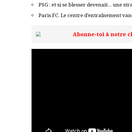
PSG : et si se blesser devenait… une str
Paris FC. Le centre d’entraînement vand
Abonne-toi à notre c