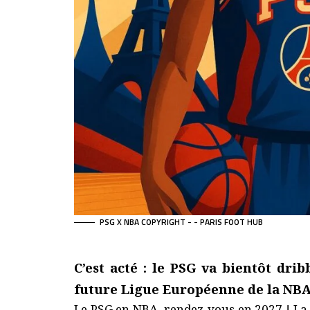
PSG X NBA COPYRIGHT - - PARIS FOOT HUB
C’est acté : le PSG va bientôt dri
future Ligue Européenne de la NBA
Le PSG en NBA, rendez-vous en 2027 ! La