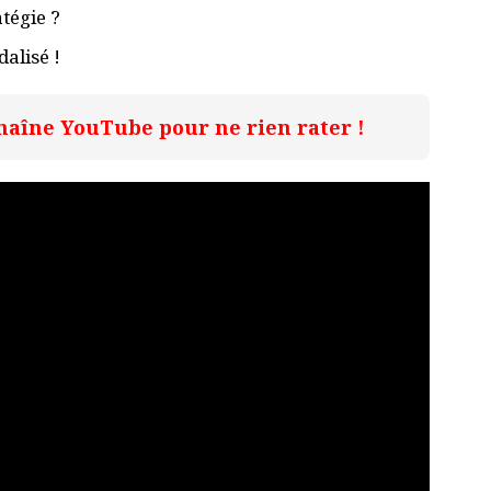
atégie ?
alisé !
haîne YouTube pour ne rien rater !