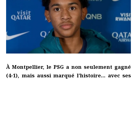
À Montpellier, le PSG a non seulement gagné
(4-1), mais aussi marqué l’histoire… avec ses
gamins. Luis Enrique avait décidé de faire
confiance à la relève, et il a eu raison : l’équipe
alignée ce samedi affichait une moyenne d’âge
record de 21 ans et 251 jours, la plus jeune de
l’histoire du club. Tape, Mbaye, Mayulu, Zaïre-
Emery, Doué : cinq titulaires avaient moins de
20 ans.