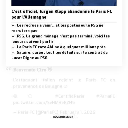
C’est officiel, Jürgen Klopp abandonne le Paris FC
pour l’Allemagne
Les recrues à venir… et les postes où le PSG ne
recrutera pas
PSG. Le grand ménage n’est pas terminé, voici les
joueurs qui vont partir
Le Paris FC rate Abline à quelques millions près
Salaire, durée : tout les détails sur le contrat de
Lucas Digne au PSG
𝐁𝐞𝐧𝐯𝐞𝐧𝐮𝐭𝐨 𝐂𝐢𝐫𝐨 👋
L’attaquant italien rejoint le Paris FC en
provenance de Bologne 🤝
🔵⚪️
#CertifiéParis
#ParisFC
pic.twitter.com/SvHMReKZH5
— Paris FC (@ParisFC)
February 1, 2026
- ADVERTISEMENT -