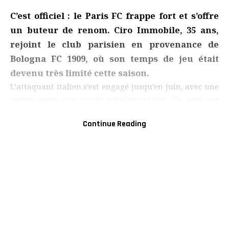
C’est officiel : le Paris FC frappe fort et s’offre
un buteur de renom. Ciro Immobile, 35 ans,
rejoint le club parisien en provenance de
Bologna FC 1909, où son temps de jeu était
devenu très limité cette saison.
L’attaquant italien s’est engagé jusqu’en juin, avec une
option pour une année supplémentaire. Un pari sur
l’expérience pour booster l’attaque parisienne dès
Continue Reading
maintenant.
- ADVERTISEMENT -