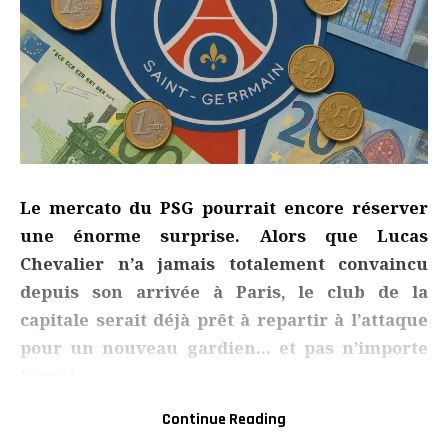
Le mercato du PSG pourrait encore réserver
une énorme surprise. Alors que Lucas
Chevalier n’a jamais totalement convaincu
depuis son arrivée à Paris, le club de la
capitale serait déjà prêt à repartir à l’attaque
pour un nouveau gardien… et pas n’importe
lequel.
Le PSG est satisfait de Safonov… mais chercherait tout
Continue Reading
de même un nouveau gardien de but. Selon les