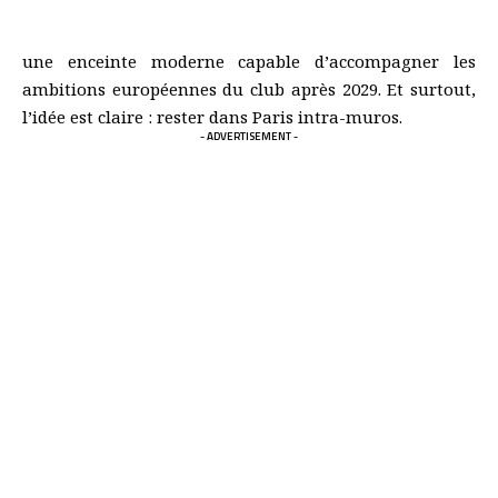
Maintenu dans l’élite, le PFC veut désormais changer de
dimension. La famille Arnault pousse pour construire
une enceinte moderne capable d’accompagner les
ambitions européennes du club après 2029. Et surtout,
l’idée est claire : rester dans Paris intra-muros.
- ADVERTISEMENT -