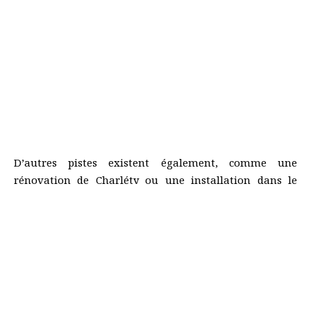
D’autres pistes existent également, comme une
rénovation de Charléty ou une installation dans le
Grand Paris. Une chose est sûre : Jean-Bouin, limité à
environ 20 000 places, semble déjà trop petit pour les
nouvelles ambitions du club parisien.