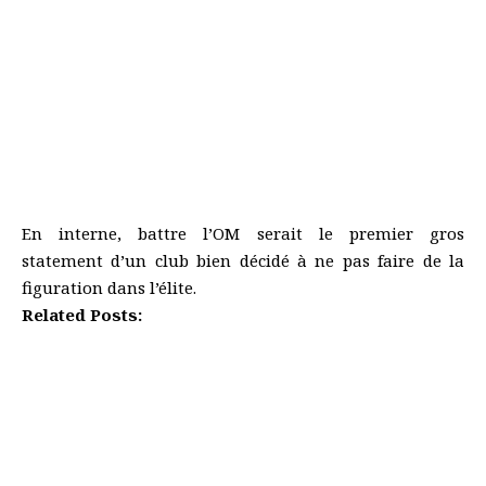
En interne, battre l’OM serait le premier gros
statement d’un club bien décidé à ne pas faire de la
figuration dans l’élite.
Related Posts:
VIDEO. Le PSG version Agence Tous Risques : la vidéo
IA qui affole les réseaux
Ligue des Champions. Le PSG n’aura pas le droit de
défiler dans Paris !