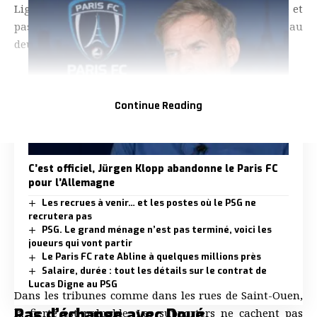
Ligue 2. Une issue qui soulage tout un peuple, fidèle et
passionné, qui voit son club poursuivre l’aventure au
deuxième échelon du football français.
- ADVERTISEMENT -
Continue Reading
C’est officiel, Jürgen Klopp abandonne le Paris FC
pour l’Allemagne
Les recrues à venir… et les postes où le PSG ne
recrutera pas
PSG. Le grand ménage n’est pas terminé, voici les
joueurs qui vont partir
Le Paris FC rate Abline à quelques millions près
Salaire, durée : tout les détails sur le contrat de
Lucas Digne au PSG
Dans les tribunes comme dans les rues de Saint-Ouen,
Pas d’échange avec Doué
la fierté est palpable. Les supporters ne cachent pas