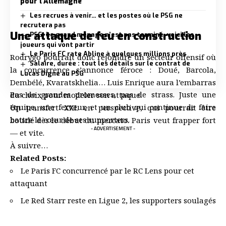
pour l’Allemagne
Les recrues à venir… et les postes où le PSG ne
recrutera pas
Une attaque de feu en construction
PSG. Le grand ménage n’est pas terminé, voici les
joueurs qui vont partir
Le Paris FC rate Abline à quelques millions près
Rodrygo pourrait donc rejoindre un secteur offensif où
Salaire, durée : tout les détails sur le contrat de
la concurrence s’annonce féroce : Doué, Barcola,
Lucas Digne au PSG
Dembélé, Kvaratskhelia… Luis Enrique aura l’embarras
Pas de grandes promesses, pas de strass. Juste une
du choix pour modeler son attaque.
équipe, une ferveur, et un club qui continue de faire
Un transfert XXL en perspective, qui pourrait être
battre le cœur de ses supporters.
bouclé dès le début du mercato. Paris veut frapper fort
- ADVERTISEMENT -
— et vite.
À suivre…
Related Posts:
Le Paris FC concurrencé par le RC Lens pour cet
attaquant
Le Red Starr reste en Ligue 2, les supporters soulagés