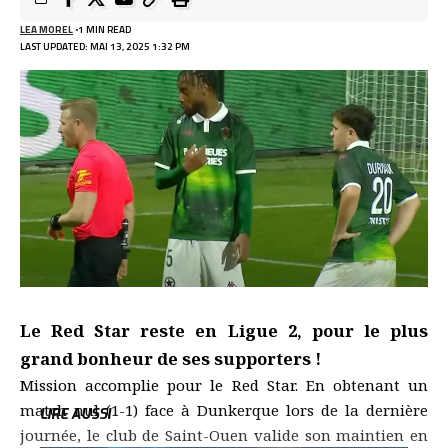
LEA MOREL
1 MIN READ
LAST UPDATED: MAI 13, 2025 1:32 PM
Selon plusieurs sources espagnoles, un accord de
principe aurait déjà été trouvé entre Rodrygo et le PSG.
Le Real serait prêt à discuter pour un transfert entre 60
et 85 millions d’euros, voire 100 millions selon
Le Red Star reste en Ligue 2, pour le plus
Fichajes.
* Une somme conséquente, mais dans les
grand bonheur de ses supporters !
cordes du club parisien.
Mission accomplie pour le Red Star. En obtenant un
match nul (1-1) face à Dunkerque lors de la dernière
LIRE AUSSI
journée, le club de Saint-Ouen valide son maintien en