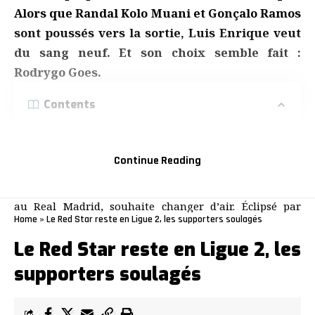
Alors que Randal Kolo Muani et Gonçalo Ramos
sont poussés vers la sortie, Luis Enrique veut
du sang neuf. Et son choix semble fait :
Rodrygo Goes.
Contents
Pas d’échange avec Doué
Une attaque de feu en construction
Continue Reading
Le Brésilien de 24 ans, frustré par son rôle secondaire
au Real Madrid, souhaite changer d’air. Éclipsé par
Home
»
Le Red Star reste en Ligue 2, les supporters soulagés
Mbappé, Vinicius et Bellingham, l’ancien joueur de
Santos ne se voit plus dans le projet merengue.
Le Red Star reste en Ligue 2, les
- ADVERTISEMENT -
supporters soulagés