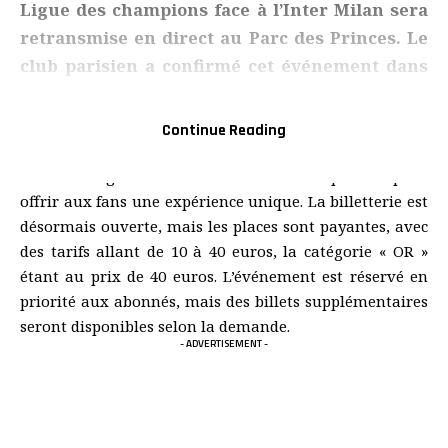
Ligue des champions face à l’Inter Milan sera
retransmise en direct au Parc des Princes. Le
club parisien a confirmé cet événement dans
un mail adressé à ses abonnés, promettant
une ambiance digne des plus grandes soirées
Continue Reading
européennes.
Des écrans géants seront installés sur la pelouse pour
offrir aux fans une expérience unique. La billetterie est
désormais ouverte, mais les places sont payantes, avec
des tarifs allant de 10 à 40 euros, la catégorie « OR »
étant au prix de 40 euros. L’événement est réservé en
priorité aux abonnés, mais des billets supplémentaires
seront disponibles selon la demande.
- ADVERTISEMENT -