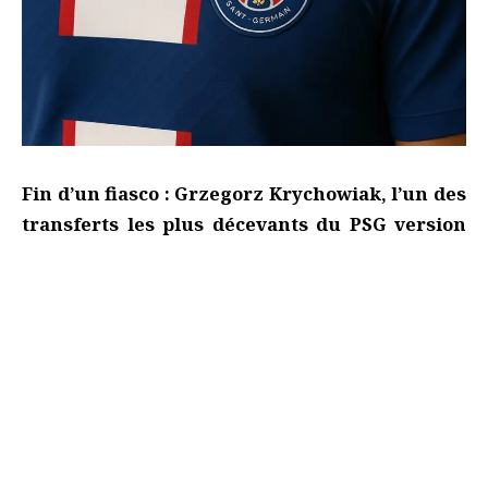
Fin d’un fiasco : Grzegorz Krychowiak, l’un des
transferts les plus décevants du PSG version
Qatar raccroche
Il était censé devenir l’un des piliers du projet parisien
en 2016. Il restera finalement comme l’un des gros
échecs du recrutement made in QSI. Grzegorz
Krychowiak met un terme à sa carrière… et l’histoire
retiendra surtout son passage raté au PSG.
- ADVERTISEMENT -
Continue Reading