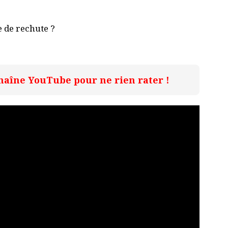
e de rechute ?
haîne YouTube pour ne rien rater !