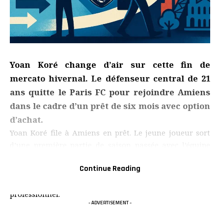
Yoan Koré change d’air sur cette fin de
mercato hivernal. Le défenseur central de 21
ans quitte le Paris FC pour rejoindre Amiens
dans le cadre d’un prêt de six mois avec option
d’achat.
Yoan Koré file à Amiens en prêt. Le jeune joueur sort
d’une première partie de saison passée avec l’équipe
réserve du Betis, où il a pu enchaîner du temps de jeu
Continue Reading
et poursuivre sa progression. Ce nouveau challenge en
Ligue 2 doit lui permettre de franchir un cap au niveau
professionnel.
- ADVERTISEMENT -