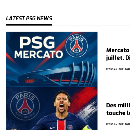
LATEST PSG NEWS
Mercato 
juillet,
BY
MAXIME GA
Des mill
touche l
BY
MAXIME GA