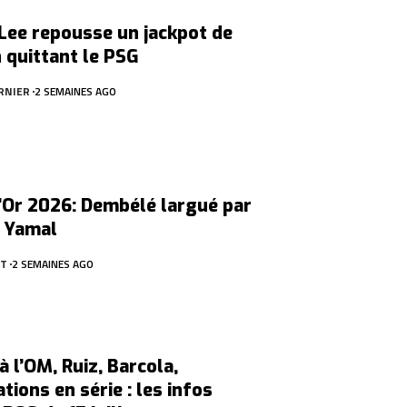
Lee repousse un jackpot de
 quittant le PSG
RNIER
2 SEMAINES AGO
’Or 2026: Dembélé largué par
t Yamal
ET
2 SEMAINES AGO
 l’OM, Ruiz, Barcola,
tions en série : les infos