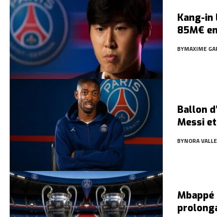
Kang-in 
85M€ en
BY
MAXIME GA
Ballon d
Messi e
BY
NORA VALL
Mbappé à
prolonga