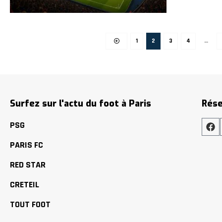
1
2
3
4
…
Surfez sur l'actu du foot à Paris
Rése
PSG
PARIS FC
RED STAR
CRETEIL
TOUT FOOT