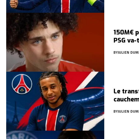
150M€ po
PSG va-t
BY
JULIEN DUM
Le trans
cauchem
BY
JULIEN DUM