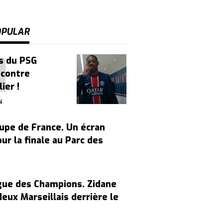
OPULAR
s du PSG
 contre
ier !
N
upe de France. Un écran
ur la finale au Parc des
gue des Champions. Zidane
 deux Marseillais derrière le