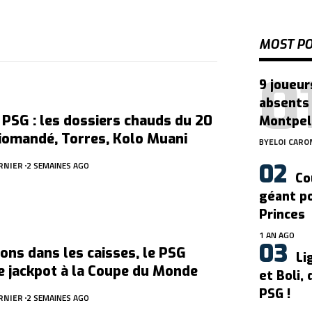
MOST P
9 joueur
absents
PSG : les dossiers chauds du 20
Montpell
 Diomandé, Torres, Kolo Muani
BY
ELOI CARO
RNIER
2 SEMAINES AGO
Co
géant po
Princes
1 AN AGO
ions dans les caisses, le PSG
Li
e jackpot à la Coupe du Monde
et Boli,
PSG !
RNIER
2 SEMAINES AGO