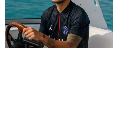
À Doha, le décor était soigné : nuit qatarie,
lumières maîtrisées, ambiance haut de
gamme. Pendant un court instant, certains ont
pensé à un retour de Marco Verratti sur le
terrain. Il n’en était rien. Pas de match, mais
une apparition très calculée.
Continue Reading
Contents