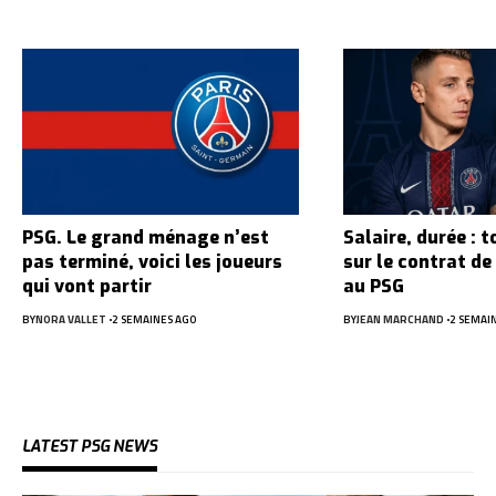
PSG. Le grand ménage n’est
Salaire, durée : t
pas terminé, voici les joueurs
sur le contrat de
qui vont partir
au PSG
BY
NORA VALLET
2 SEMAINES AGO
BY
JEAN MARCHAND
2 SEMAI
LATEST PSG NEWS