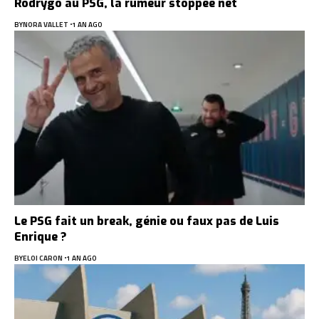
Rodrygo au PSG, la rumeur stoppée net
BY
NORA VALLET
1 AN AGO
Le PSG fait un break, génie ou faux pas de Luis
Enrique ?
BY
ELOI CARON
1 AN AGO