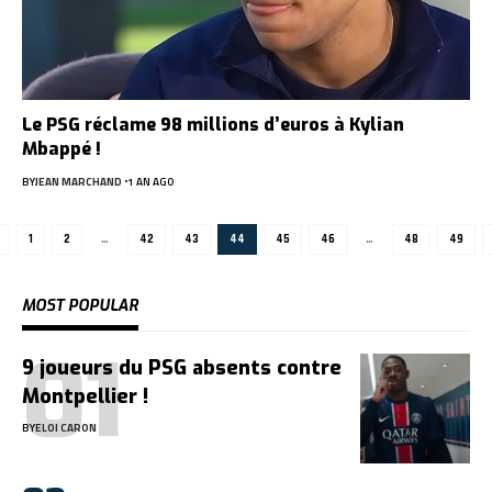
Le PSG réclame 98 millions d’euros à Kylian
Mbappé !
BY
JEAN MARCHAND
1 AN AGO
1
2
…
42
43
44
45
46
…
48
49
MOST POPULAR
9 joueurs du PSG absents contre
Montpellier !
BY
ELOI CARON